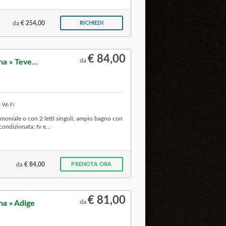
da
€ 254,00
RICHIEDI
€ 84,00
da
Mobile home senza cucina » Tevere
Wi-Fi
oniale o con 2 letti singoli; ampio bagno con
ondizionata; tv e...
da
€ 84,00
PRENOTA ORA
€ 81,00
da
na » Adige