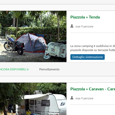
Piazzola » Tenda
max 9 persone
La zona camping è suddivisa in du
piazzole disposte su terrazze.Tutte
Dettaglio sistemazione
Pernottamento
NCORA DISPONIBILI 6
Piazzola » Caravan - Car
max 9 persone