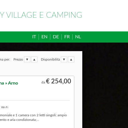
Y VILLAGE E CAMPING
IT
EN
DE
FR
NL
na per:
Prezzo
Disponibilità
€ 254,00
da
na » Arno
Wi-Fi
oniale e 1 camera con 2 letti singoli; ampio
to e aria condizionata;...