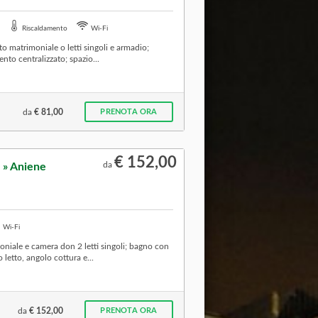
Riscaldamento
Wi-Fi
 matrimoniale o letti singoli e armadio;
to centralizzato; spazio...
da
€ 81,00
PRENOTA ORA
€ 152,00
da
 » Aniene
Wi-Fi
iale e camera don 2 letti singoli; bagno con
letto, angolo cottura e...
da
€ 152,00
PRENOTA ORA