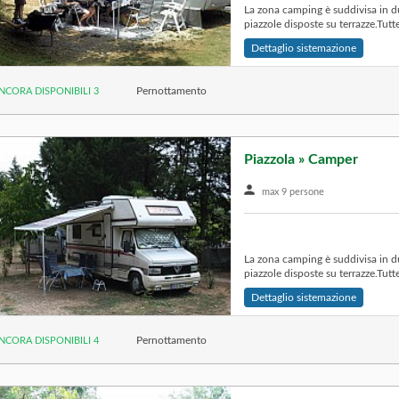
La zona camping è suddivisa in du
piazzole disposte su terrazze.Tutte
Dettaglio sistemazione
Pernottamento
NCORA DISPONIBILI 3
Piazzola » Camper
max 9 persone
La zona camping è suddivisa in du
piazzole disposte su terrazze.Tutte
Dettaglio sistemazione
Pernottamento
NCORA DISPONIBILI 4