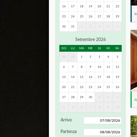
16
17
18
19
20
21
22
S
23
24
25
26
27
28
29
30
31
1
2
3
4
5
Settembre 2026
DO
LU
MA
ME
GI
VE
SA
30
31
1
2
3
4
5
6
7
8
9
10
11
12
13
14
15
16
17
18
19
20
21
22
23
24
25
26
27
28
29
30
1
2
3
A
4
5
6
7
8
9
10
Arrivo
Partenza