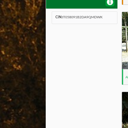
CIN:
IT058091B2DA9QMDWK
A