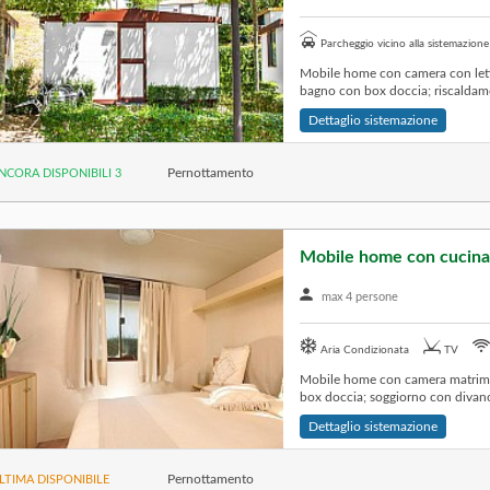
Parcheggio vicino alla sistemazione
Mobile home con camera con letto
bagno con box doccia; riscaldamen
Dettaglio sistemazione
Pernottamento
NCORA DISPONIBILI 3
Mobile home con cucina
max 4 persone
Aria Condizionata
TV
Mobile home con camera matrimon
box doccia; soggiorno con divano 
Dettaglio sistemazione
Pernottamento
LTIMA DISPONIBILE