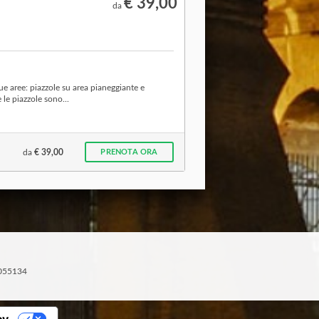
€ 39,00
da
e aree: piazzole su area pianeggiante e
 le piazzole sono...
da
€ 39,00
PRENOTA ORA
-1055134