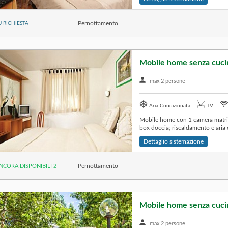
Pernottamento
U RICHIESTA
max 2 persone
Aria Condizionata
TV
Mobile home con 1 camera matrim
box doccia; riscaldamento e aria c
Dettaglio sistemazione
Pernottamento
NCORA DISPONIBILI 2
Mobile home senza cuci
max 2 persone