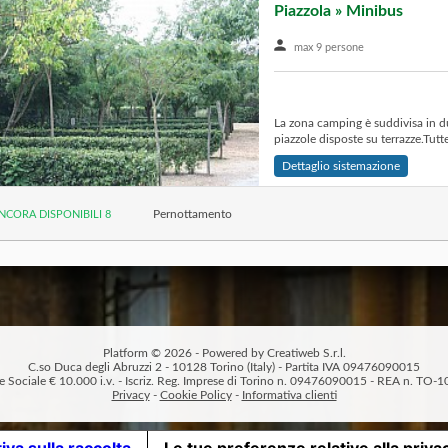
Piazzola » Minibus
max 9 persone
La zona camping è suddivisa in du
piazzole disposte su terrazze.Tutte
Dettaglio sistemazione
Pernottamento
NCORA DISPONIBILI 8
Platform © 2026 - Powered by Creatiweb S.r.l.
C.so Duca degli Abruzzi 2 - 10128 Torino (Italy) - Partita IVA 09476090015
e Sociale € 10.000 i.v. - Iscriz. Reg. Imprese di Torino n. 09476090015 - REA n. TO
Privacy
-
Cookie Policy
-
Informativa clienti