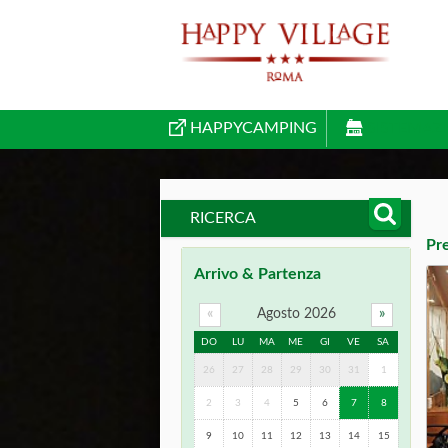
HAPPYCAMPING
SISTEMAZ
RICERCA
Pr
Arrivo & Partenza
«
Agosto 2026
»
DO
LU
MA
ME
GI
VE
SA
26
27
28
29
30
31
1
2
3
4
5
6
7
8
9
10
11
12
13
14
15