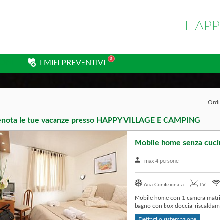
HAPP
0
IONI
I MIEI PREVENTIVI
Ordi
enota le tue vacanze presso
HAPPY VILLAGE E CAMPING
Mobile home senza cuci
max 4 persone
Aria Condizionata
TV
Mobile home con 1 camera matrim
bagno con box doccia; riscaldamen
Dettaglio sistemazione