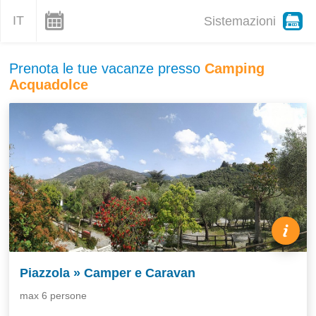
IT
Sistemazioni
Prenota le tue vacanze presso
Camping
Acquadolce
Piazzola » Camper e Caravan
max 6 persone