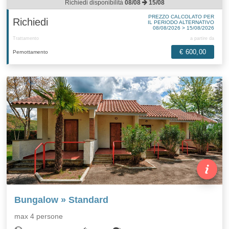
Richiedi disponibilità
08/08
15/08
PREZZO CALCOLATO PER
Richiedi
IL PERIODO ALTERNATIVO
08/08/2026 > 15/08/2026
Trattamento
a partire da
€ 600,00
Pernottamento
Bungalow » Standard
max 4 persone