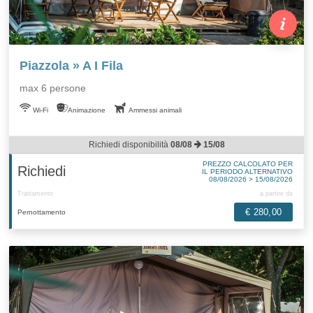
Piazzola » A I Fila
max 6 persone
Wi-Fi
Animazione
Ammessi animali
Richiedi disponibilità
08/08
15/08
PREZZO CALCOLATO PER
Richiedi
IL PERIODO ALTERNATIVO
08/08/2026 > 15/08/2026
Trattamento
a partire da
€ 280,00
Pernottamento