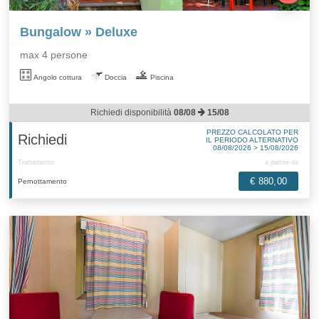
Bungalow » Deluxe
max 4 persone
Angolo cottura
Doccia
Piscina
Richiedi disponibilità
08/08
15/08
PREZZO CALCOLATO PER
Richiedi
IL PERIODO ALTERNATIVO
08/08/2026 > 15/08/2026
Trattamento
a partire da
€ 880,00
Pernottamento