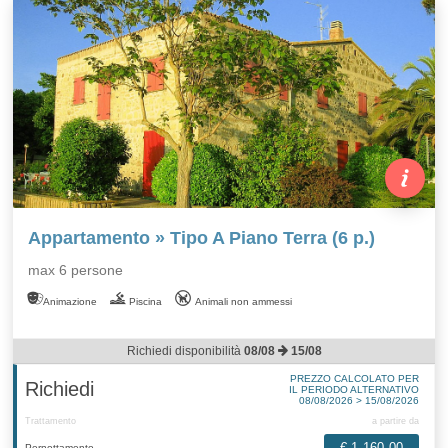
Appartamento » Tipo A Piano Terra (6 p.)
max 6 persone
Animazione
Piscina
Animali non ammessi
Richiedi disponibilità
08/08
15/08
PREZZO CALCOLATO PER
Richiedi
IL PERIODO ALTERNATIVO
08/08/2026 > 15/08/2026
Trattamento
a partire da
€ 1.160,00
Pernottamento