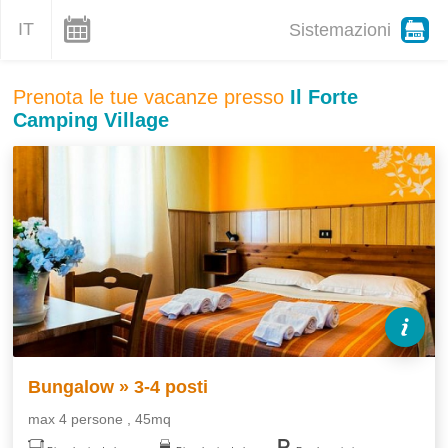
IT
Sistemazioni
Prenota le tue vacanze presso
Il Forte
Camping Village
Bungalow » 3-4 posti
max 4 persone , 45mq