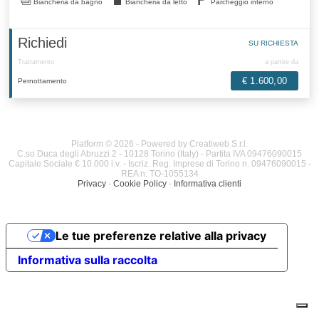
Biancheria da bagno
Biancheria da letto
Parcheggio interno
Richiedi
SU RICHIESTA
Trattamento
a partire da
€ 1.600,00
Pernottamento
Platform © 2026 - Powered by Creatiweb S.r.l.
C.so Duca degli Abruzzi 2 - 10128 Torino (Italy) - Partita IVA 09476090015
Capitale Sociale € 10.000 i.v. - Iscriz. Reg. Imprese di Torino n. 09476090015 -
REA n. TO-1055134
Privacy
-
Cookie Policy
-
Informativa clienti
Le tue preferenze relative alla privacy
Informativa sulla raccolta