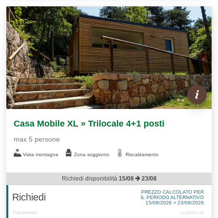
Casa Mobile XL » Trilocale 4+1 posti
max 5 persone
Vista montagna
Zona soggiorno
Riscaldamento
Richiedi disponibilità
15/08
23/08
PREZZO CALCOLATO PER
Richiedi
IL PERIODO ALTERNATIVO
15/08/2026 > 23/08/2026
Trattamento
a partire da