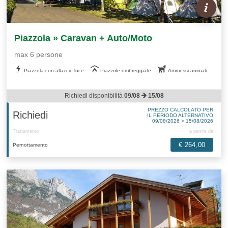
Piazzola » Caravan + Auto/Moto
max 6 persone
Piazzola con allaccio luce
Piazzole ombreggiate
Ammessi animali
Richiedi disponibilità
09/08
15/08
PREZZO CALCOLATO PER
Richiedi
IL PERIODO ALTERNATIVO
09/08/2026 > 15/08/2026
Trattamento
a partire da
€ 264,00
Pernottamento