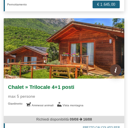
€ 1.645,00
Pernottamento
Chalet » Trilocale 4+1 posti
max 5 persone
Giardinetto
Ammessi animali
Vista montagna
Richiedi disponibilità
09/08
16/08
PREZZO CALCOLATO PER