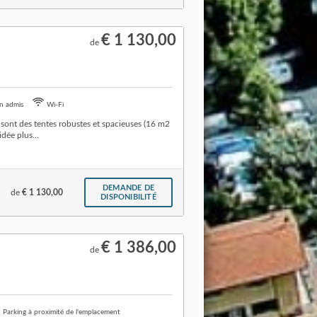
€ 1 130,00
de
n admis
Wi-Fi
sont des tentes robustes et spacieuses (16 m2
idée plus...
DEMANDE DE
de
€ 1 130,00
DISPONIBILITÉ
€ 1 386,00
de
Parking à proximité de l'emplacement