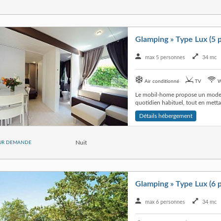
Glamping » Type Lux (5 p
max 5 personnes
34 mc
Air conditionné
TV
W
Le mobil-home propose un mode d
quotidien habituel, tout en mettan
Détails hébergement
Nuit
UR DEMANDE
Glamping » Type Lux (6 p
max 6 personnes
34 mc