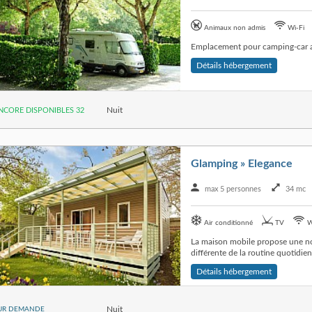
Animaux non admis
Wi-Fi
Emplacement pour camping-car av
Détails hébergement
Nuit
NCORE DISPONIBLES 32
Glamping » Elegance
max 5 personnes
34 mc
Air conditionné
TV
W
La maison mobile propose une no
différente de la routine quotidien
Détails hébergement
Nuit
UR DEMANDE