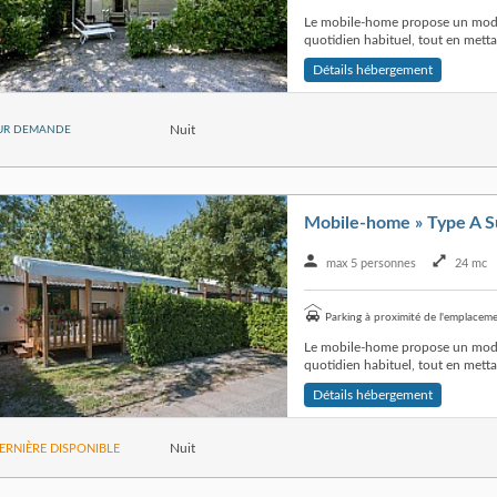
Le mobile-home propose un mode 
quotidien habituel, tout en mettan
Détails hébergement
Nuit
UR DEMANDE
Mobile-home » Type A S
max 5 personnes
24 mc
Parking à proximité de l'emplacem
Le mobile-home propose un mode 
quotidien habituel, tout en mettan
Détails hébergement
Nuit
ERNIÈRE DISPONIBLE