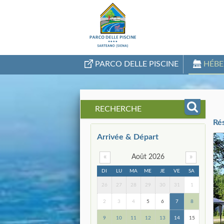
PARCO DELLE PISCINE
HÉB
RECHERCHE
Ré
Arrivée & Départ
«
Août 2026
»
DI
LU
MA
ME
JE
VE
SA
26
27
28
29
30
31
1
2
3
4
5
6
7
8
9
10
11
12
13
14
15