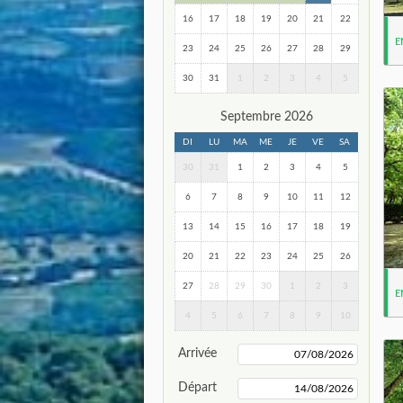
16
17
18
19
20
21
22
E
23
24
25
26
27
28
29
30
31
1
2
3
4
5
Septembre 2026
DI
LU
MA
ME
JE
VE
SA
30
31
1
2
3
4
5
6
7
8
9
10
11
12
13
14
15
16
17
18
19
20
21
22
23
24
25
26
27
28
29
30
1
2
3
E
4
5
6
7
8
9
10
Arrivée
Départ