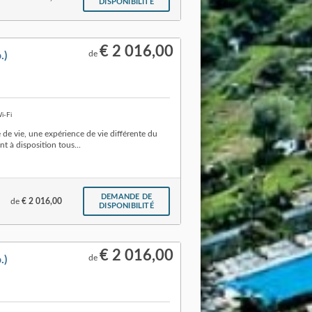
DISPONIBILITÉ
€ 2 016,00
de
.)
i-Fi
e vie, une expérience de vie différente du
t à disposition tous...
DEMANDE DE
de
€ 2 016,00
DISPONIBILITÉ
€ 2 016,00
de
.)