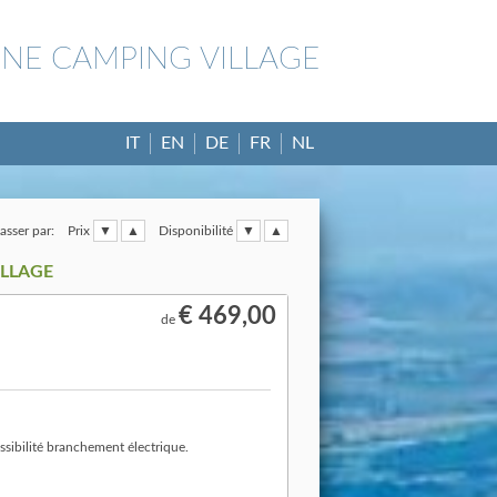
INE CAMPING VILLAGE
IT
EN
DE
FR
NL
asser par:
Prix
Disponibilité
ILLAGE
€ 469,00
de
sibilité branchement électrique.