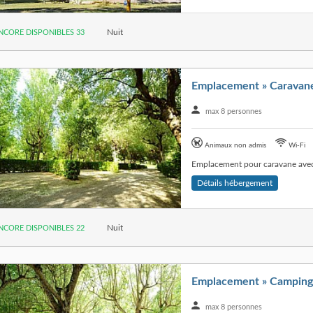
Nuit
NCORE DISPONIBLES 33
Emplacement » Caravan
max 8 personnes
Animaux non admis
Wi-Fi
Emplacement pour caravane avec 
Détails hébergement
Nuit
NCORE DISPONIBLES 22
Emplacement » Camping
max 8 personnes