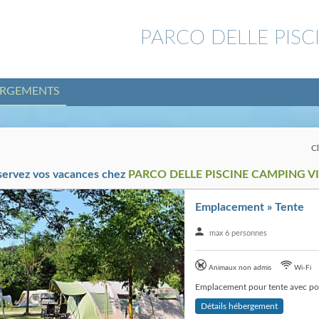
PARCO DELLE PISC
ERGEMENTS
Cl
servez vos vacances chez
PARCO DELLE PISCINE CAMPING V
Emplacement » Tente
max 6 personnes
Animaux non admis
Wi-Fi
Emplacement pour tente avec pos
Détails hébergement