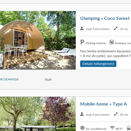
Glamping » Coco Sweet
max 4 personnes
16 mc
Parking interne
Animaux no
Nos tentes entièrement équipées 
+ 8 m2 de patio), qui rappellent l'
Détails hébergement
Nuit
UR DEMANDE
Mobile-home » Type A
max 4 personnes
24 mc
Air conditionné
Wi-Fi