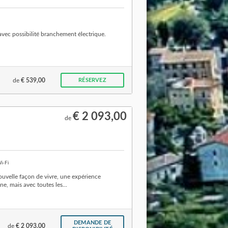
ec possibilité branchement électrique.
de
€ 539,00
RÉSERVEZ
€ 2 093,00
de
i-Fi
uvelle façon de vivre, une expérience
ne, mais avec toutes les...
DEMANDE DE
de
€ 2 093,00