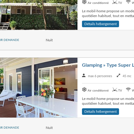
Air conditionné
TV
W
Le mobil-home propose un mode d
quotidien habituel, tout en mettan
Détails hébergement
Nuit
UR DEMANDE
Glamping » Type Super 
max 6 personnes
45 mc
Air conditionné
TV
W
Le mobil-home propose un mode d
quotidien habituel, tout en mettan
Détails hébergement
Nuit
UR DEMANDE