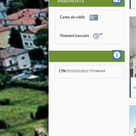
PAIEMENTS
Cartes de crédit
Virement bancaire
CIN:
IT052031B1C7Y54K6M
S