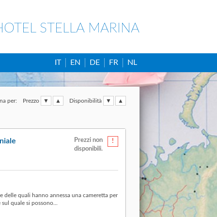
HOTEL STELLA MARINA
IT
EN
DE
FR
NL
na per:
Prezzo
Disponibilità
niale
Prezzi non
disponibili.
e delle quali hanno annessa una cameretta per
sul quale si possono...