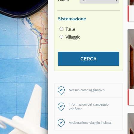
Sistemazione
Tutte
Villaggio
Nessun costo aggiuntivo
Informazioni del campeggio
verificate
Assicurazione viaggio inclusa!