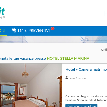
0
ONI
I MIEI PREVENTIVI
Ordi
enota le tue vacanze presso
HOTEL STELLA MARINA
Hotel » Camera matrimo
max 2 persone
Camere con bagno privato, alcun
bambini. Sono munite di balcone 
Dettaglio sistemazione